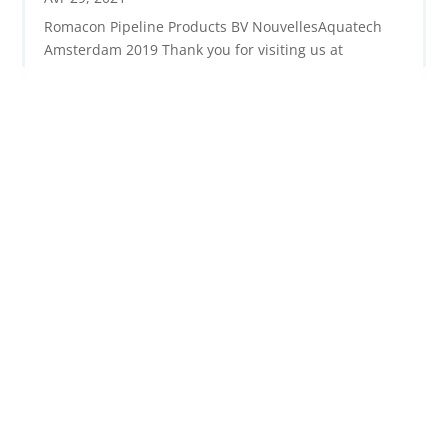
Romacon Pipeline Products BV NouvellesAquatech
Amsterdam 2019 Thank you for visiting us at
Aquatech Amsterdam 2019! With much pride and
satisfaction we look back on a successful
participation at Aquatech Amsterdam 2019. From 5 –
8 November 2019 we were present at the...
lire plus